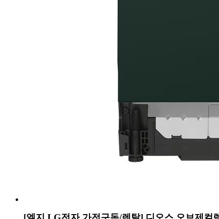
[엘지 LG전자 가전구독/렌탈] 디오스 오브제컬렉