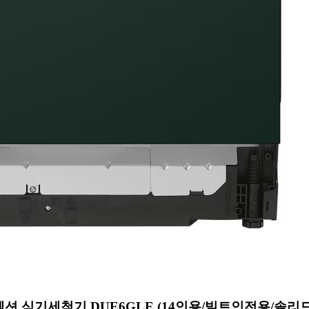
션 식기세척기 DUE6GLE (14인용/빌트인전용/솔리