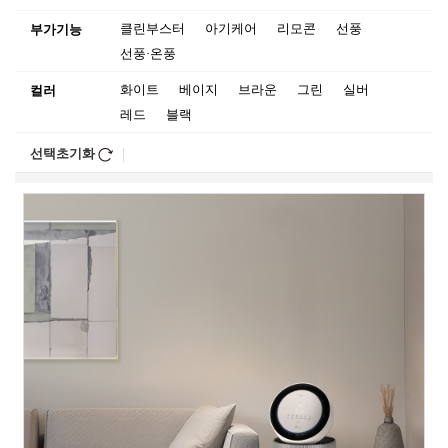
클린부스터
아기케어
리모콘
선풍
부가기능
선풍·온풍
화이트
베이지
브라운
그린
실버
컬러
레드
블랙
선택초기화