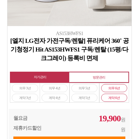
AS153HWFS1
[엘지 LG전자 가전구독/렌탈] 퓨리케어 360˚ 공
기청정기 Hit AS153HWFS1 구독/렌탈 (15평/다
크그레이) 등록비 면제
자가관리
방문관리
의무 3년
의무 4년
의무 5년
의무 6년
계약 3년
계약 4년
계약 5년
계약 6년
19,900
월요금
원
제휴카드할인
원