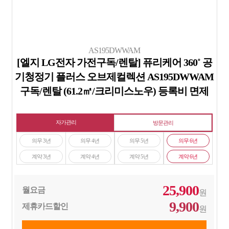
AS195DWWAM
[엘지 LG전자 가전구독/렌탈] 퓨리케어 360˚ 공
기청정기 플러스 오브제컬렉션 AS195DWWAM
구독/렌탈 (61.2㎡/크리미스노우) 등록비 면제
자가관리
방문관리
의무 3년
의무 4년
의무 5년
의무 6년
계약 3년
계약 4년
계약 5년
계약 6년
25,900
월요금
원
9,900
제휴카드할인
원