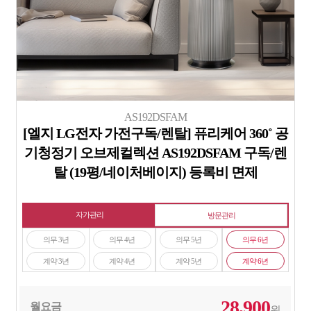
AS192DSFAM
[엘지 LG전자 가전구독/렌탈] 퓨리케어 360˚ 공
기청정기 오브제컬렉션 AS192DSFAM 구독/렌
탈 (19평/네이처베이지) 등록비 면제
자가관리
방문관리
의무 3년
의무 4년
의무 5년
의무 6년
계약 3년
계약 4년
계약 5년
계약 6년
28,900
월요금
원