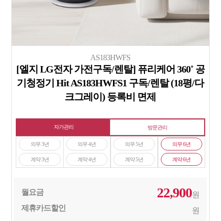
AS183HWFS
[엘지 LG전자 가전구독/렌탈] 퓨리케어 360˚ 공
기청정기 Hit AS183HWFS1 구독/렌탈 (18평/다
크그레이) 등록비 면제
자가관리
방문관리
의무 3년
의무 4년
의무 5년
의무 6년
계약 3년
계약 4년
계약 5년
계약 6년
22,900
월요금
원
제휴카드할인
원