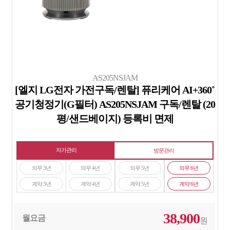
AS205NSJAM
[엘지 LG전자 가전구독/렌탈] 퓨리케어 AI+360˚
공기청정기(G필터) AS205NSJAM 구독/렌탈 (20
평/샌드베이지) 등록비 면제
자가관리
방문관리
의무 3년
의무 4년
의무 5년
의무 6년
계약 3년
계약 4년
계약 5년
계약 6년
38,900
월요금
원