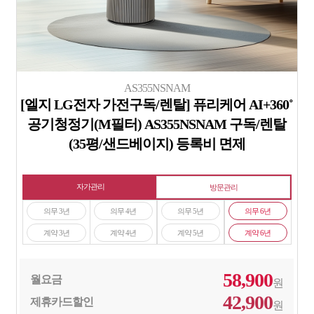
AS355NSNAM
[엘지 LG전자 가전구독/렌탈] 퓨리케어 AI+360˚
공기청정기(M필터) AS355NSNAM 구독/렌탈
(35평/샌드베이지) 등록비 면제
자가관리
방문관리
의무 3년
의무 4년
의무 5년
의무 6년
계약 3년
계약 4년
계약 5년
계약 6년
58,900
월요금
원
42,900
제휴카드할인
원