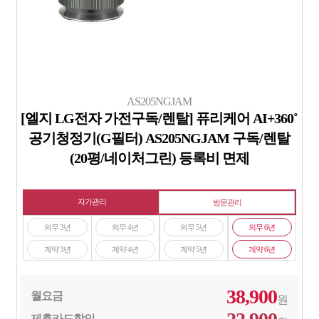
AS205NGJAM
[엘지 LG전자 가전구독/렌탈] 퓨리케어 AI+360˚
공기청정기(G필터) AS205NGJAM 구독/렌탈
(20평/네이처그린) 등록비 면제
자가관리
방문관리
의무 3년
의무 4년
의무 5년
의무 6년
계약 3년
계약 4년
계약 5년
계약 6년
38,900
월요금
원
제휴카드할인