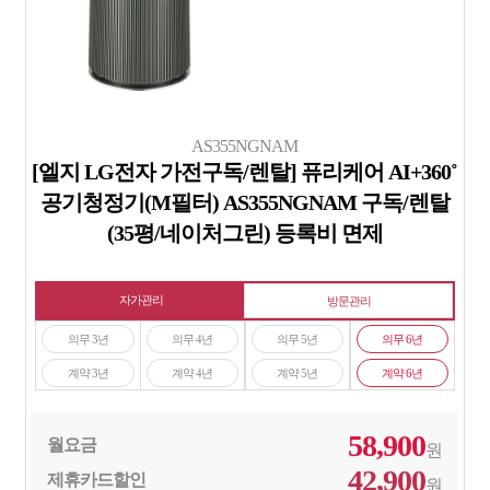
AS355NGNAM
[엘지 LG전자 가전구독/렌탈] 퓨리케어 AI+360˚
공기청정기(M필터) AS355NGNAM 구독/렌탈
(35평/네이처그린) 등록비 면제
자가관리
방문관리
의무 3년
의무 4년
의무 5년
의무 6년
계약 3년
계약 4년
계약 5년
계약 6년
58,900
월요금
원
42,900
제휴카드할인
원