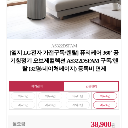
AS322DSFAM
[엘지 LG전자 가전구독/렌탈] 퓨리케어 360˚ 공
기청정기 오브제컬렉션 AS322DSFAM 구독/렌
탈 (32평/네이처베이지) 등록비 면제
자가관리
방문관리
의무 3년
의무 4년
의무 5년
의무 6년
계약 3년
계약 4년
계약 5년
계약 6년
38,900
월요금
원