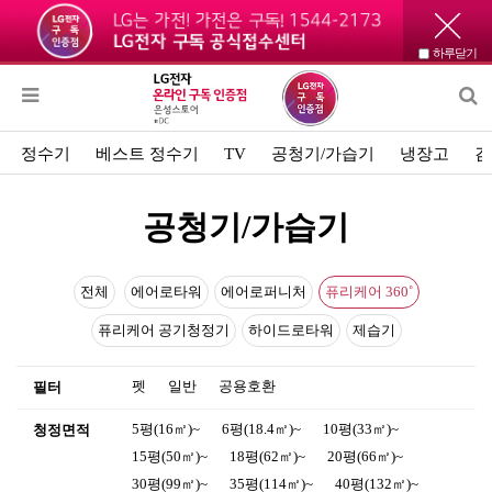
하루닫기
정수기
베스트 정수기
TV
공청기/가습기
냉장고
김
공청기/가습기
전체
에어로타워
에어로퍼니처
퓨리케어 360˚
퓨리케어 공기청정기
하이드로타워
제습기
펫
일반
공용호환
필터
5평(16㎡)~
6평(18.4㎡)~
10평(33㎡)~
청정면적
15평(50㎡)~
18평(62㎡)~
20평(66㎡)~
30평(99㎡)~
35평(114㎡)~
40평(132㎡)~