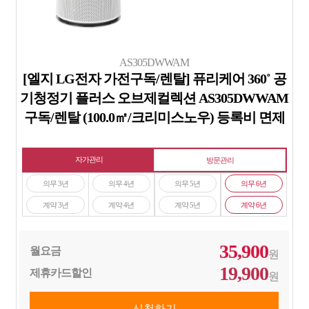
AS305DWWAM
[엘지 LG전자 가전구독/렌탈] 퓨리케어 360˚ 공
기청정기 플러스 오브제컬렉션 AS305DWWAM
구독/렌탈 (100.0㎡/크리미스노우) 등록비 면제
자가관리
방문관리
의무 3년
의무 4년
의무 5년
의무 6년
계약 3년
계약 4년
계약 5년
계약 6년
35,900
월요금
원
19,900
제휴카드할인
원