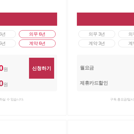
5년
의무 6년
의무 3년
의
5년
계약 6년
계약 3년
계
0
월요금
원
0
제휴카드할인
원
하실 수 있습니다.
구독 총요금/일시