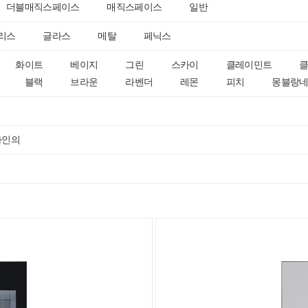
더블매직스페이스
매직스페이스
일반
리스
글라스
메탈
페닉스
화이트
베이지
그린
스카이
클레이민트
블랙
브라운
라벤더
레몬
피치
몽블랑
자인의