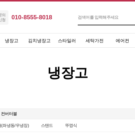
문의
010-8555-8018
신청
냉장고
김치냉장고
스타일러
세탁가전
에어컨
냉장고
컨버터블
(좌냉동/우냉장)
스탠드
뚜껑식