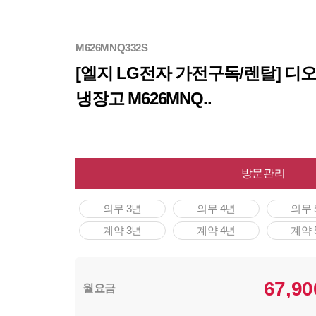
M626MNQ332S
[엘지 LG전자 가전구독/렌탈] 
냉장고 M626MNQ..
방문관리
의무 3년
의무 4년
의무 
계약 3년
계약 4년
계약 
67,90
월요금