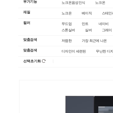
부가기능
노크온음성인식
노크온
재질
노크온
베이직
스테인
컬러
무드업
민트
네이비
스톤실버
실버
그레이
맞춤검색
저렴한
가장 최근에 나온
맞춤검색
디자인이 세련된
무난한 디
선택초기화