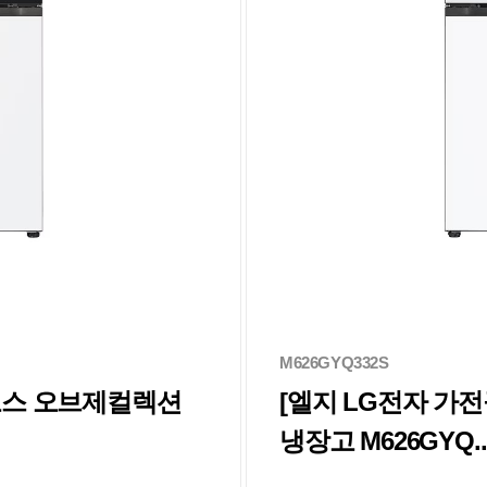
M626GYQ332S
디오스 오브제컬렉션
[엘지 LG전자 가
냉장고 M626GYQ..