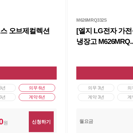
M626MRQ332S
디오스 오브제컬렉션
[엘지 LG전자 가
냉장고 M626MRQ.
5년
의무 6년
의무 3년
의
5년
계약 6년
계약 3년
계
0
월요금
원