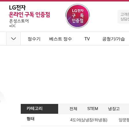
고객
상담
정수기
베스트 정수
TV
공청기/가습
기
기
카테고리
전체
STEM
냉장고
형태
4도어(상냉장 / 하냉동)
양문형