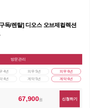
전구독/렌탈] 디오스 오브제컬렉션
.
방문관리
무 4년
의무 5년
의무 6년
약 4년
계약 5년
계약 6년
67,900
원