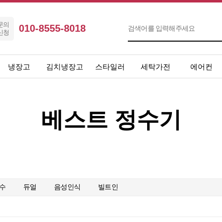
문의
010-8555-8018
신청
냉장고
김치냉장고
스타일러
세탁가전
에어컨
베스트 정수기
수
듀얼
음성인식
빌트인