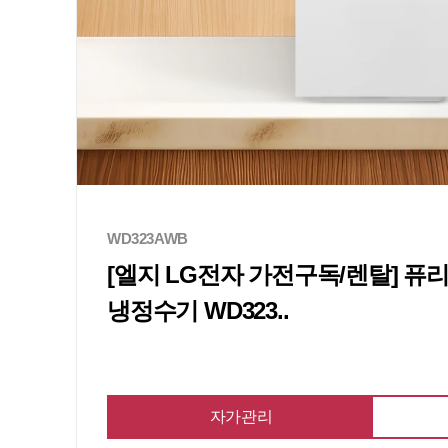
WD323AWB
[엘지 LG전자 가전구독/렌탈] 
냉정수기 WD323..
자가관리