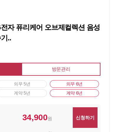
LG전자 퓨리케어 오브제컬렉션 음성
기..
방문관리
의무 5년
의무 6년
계약 5년
계약 6년
34,900
원