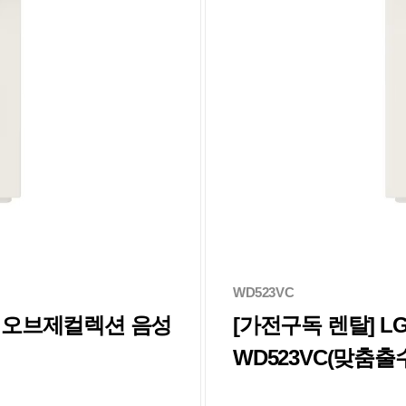
WD523VC
어 오브제컬렉션 음성
[가전구독 렌탈] 
WD523VC(맞춤출수