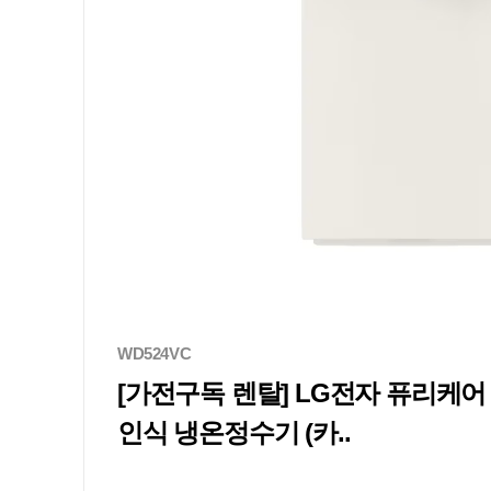
WD524VC
[가전구독 렌탈] LG전자 퓨리케
인식 냉온정수기 (카..