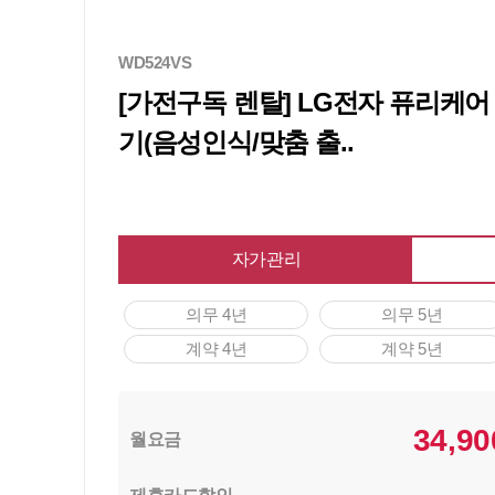
WD524VS
[가전구독 렌탈] LG전자 퓨리케
기(음성인식/맞춤 출..
자가관리
의무 4년
의무 5년
계약 4년
계약 5년
34,90
월요금