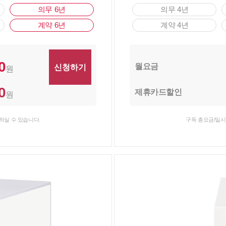
의무 6년
의무 4년
계약 6년
계약 4년
0
월요금
원
0
제휴카드할인
원
하실 수 있습니다.
구독 총요금/일시