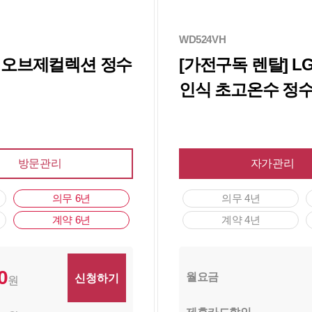
WD524VH
어 오브제컬렉션 정수
[가전구독 렌탈] 
인식 초고온수 정수
방문관리
자가관리
의무 6년
의무 4년
계약 6년
계약 4년
0
월요금
원