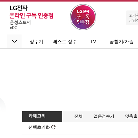
고객
상담
정수기
베스트 정수
TV
공청기/가습
기
기
카테고리
전체
얼음정수기
맞춤출
선택초기화