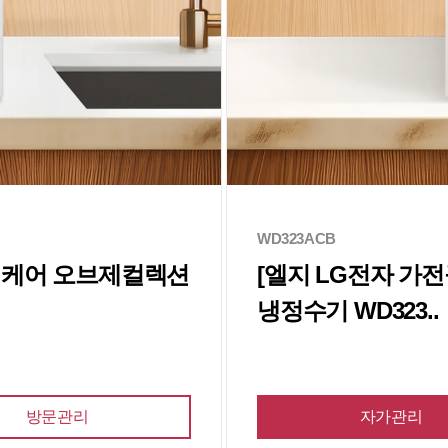
WD323ACB
퓨리케어 오브제컬렉션
[엘지 LG전자 가
냉정수기 WD323..
방문관리
자가관리