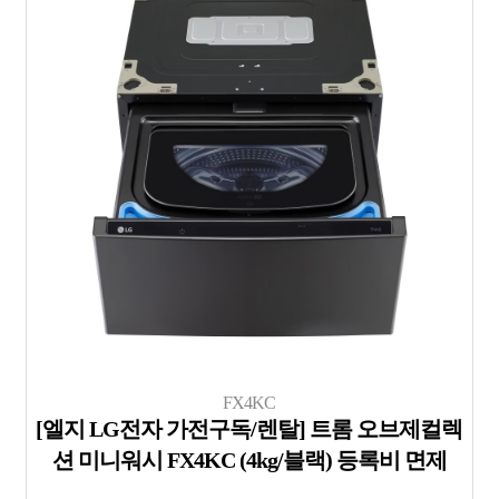
FX4KC
[엘지 LG전자 가전구독/렌탈] 트롬 오브제컬렉
션 미니워시 FX4KC (4kg/블랙) 등록비 면제