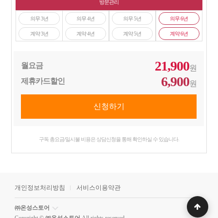
방문관리
의무 3년
의무 4년
의무 5년
의무 6년
계약 3년
계약 4년
계약 5년
계약 6년
21,900
월요금
원
6,900
제휴카드할인
원
구독 총요금/일시불 비용은 상담신청을 통해 확인하실 수 있습니다.
개인정보처리방침
서비스이용약관
㈜온성스토어