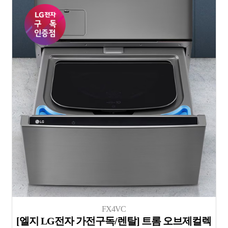
FX4VC
[엘지 LG전자 가전구독/렌탈] 트롬 오브제컬렉