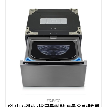
FX4VCQ
[엘지 LG전자 가전구독/렌탈] 트롬 오브제컬렉