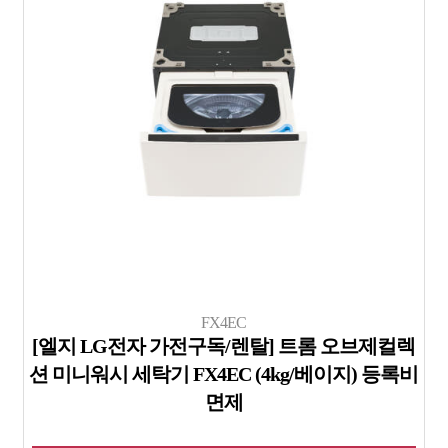
FX4EC
[엘지 LG전자 가전구독/렌탈] 트롬 오브제컬렉
션 미니워시 세탁기 FX4EC (4kg/베이지) 등록비
면제