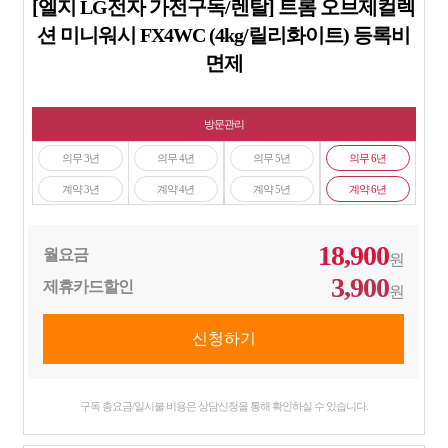
[엘지 LG전자 가전구독/렌탈] 트롬 오브제컬렉
션 미니워시 FX4WC (4kg/릴리화이트) 등록비
면제
방문관리
의무 3년
의무 4년
의무 5년
의무 6년
계약 3년
계약 4년
계약 5년
계약 6년
18,900
월요금
원
3,900
제휴카드할인
원
구독 총요금/일시불 비용은 상담신청을 통해 확인하실 수 있습니다.