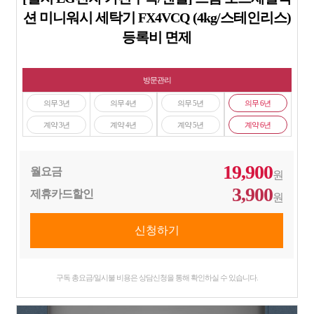
션 미니워시 세탁기 FX4VCQ (4kg/스테인리스)
등록비 면제
방문관리
의무 3년
의무 4년
의무 5년
의무 6년
계약 3년
계약 4년
계약 5년
계약 6년
19,900
월요금
원
3,900
제휴카드할인
원
구독 총요금/일시불 비용은 상담신청을 통해 확인하실 수 있습니다.