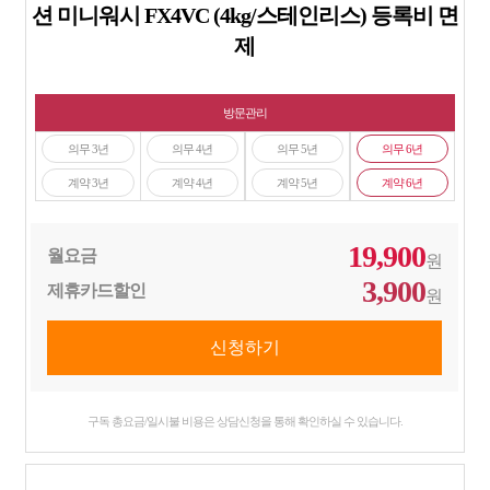
션 미니워시 FX4VC (4kg/스테인리스) 등록비 면
제
방문관리
의무 3년
의무 4년
의무 5년
의무 6년
계약 3년
계약 4년
계약 5년
계약 6년
19,900
월요금
원
3,900
제휴카드할인
원
구독 총요금/일시불 비용은 상담신청을 통해 확인하실 수 있습니다.