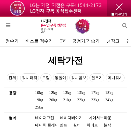
하루닫기
정수기
베스트 정수기
TV
공청기/가습기
냉장고
김
세탁가전
전체
워시타워
드럼
통돌이
워시콤보
건조기
미니워시
10kg
12kg
13kg
15kg
17kg
18kg
용량
19kg
20kg
21kg
22kg
23kg
24kg
25kg
네이처그린
네이처베이지
네이처브라운
컬러
네이처 클레이 민트
실버
화이트
블랙