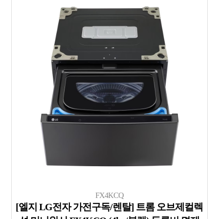
FX4KCQ
[엘지 LG전자 가전구독/렌탈] 트롬 오브제컬렉