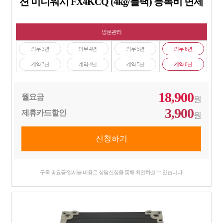
션 미니워시 FX4KCQ (4kg/블랙) 등록비 면제
방문관리
의무 3년
의무 4년
의무 5년
의무 6년
계약 3년
계약 4년
계약 5년
계약 6년
18,900
월요금
원
3,900
제휴카드할인
원
구독 총요금/일시불 비용은 상담신청을 통해 확인하실 수 있습니다.