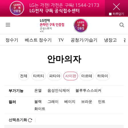
하루닫기
정수기
베스트 정수기
TV
공청기/가습기
냉장고
김
안마의자
전체
타히티
파타야
사이판
아르테
하와이
온열
음성인식제어
블루투스스피커
부가기능
블랙
그레이
베이지
브라운
민트
컬러
화이트
선택초기화