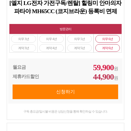
[엘지 LG전자 가전구독/렌탈] 힐링미 안마의자
파타야 MH65CC (코지브라운) 등록비 면제
방문관리
의무 3년
의무 4년
의무 5년
의무 6년
계약 3년
계약 4년
계약 5년
계약 6년
59,900
월요금
원
44,900
제휴카드할인
원
구독 총요금/일시불 비용은 상담신청을 통해 확인하실 수 있습니다.