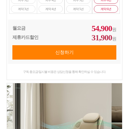
의무 3년
의무 4년
의무 5년
의무 6년
계약 3년
계약 4년
계약 5년
계약 6년
54,900
월요금
원
31,900
제휴카드할인
원
구독 총요금/일시불 비용은 상담신청을 통해 확인하실 수 있습니다.