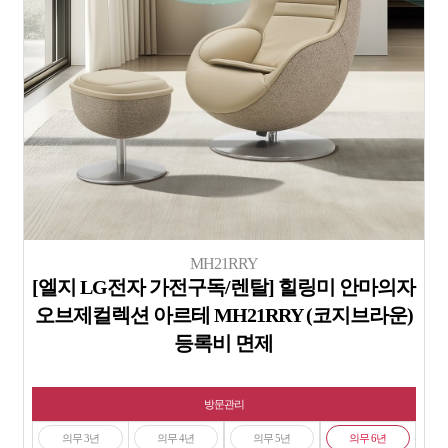
MH21RRY
[엘지 LG전자 가전구독/렌탈] 힐링미 안마의자
오브제컬렉션 아르테 MH21RRY (코지브라운)
등록비 면제
방문관리
의무 3년
의무 4년
의무 5년
의무 6년