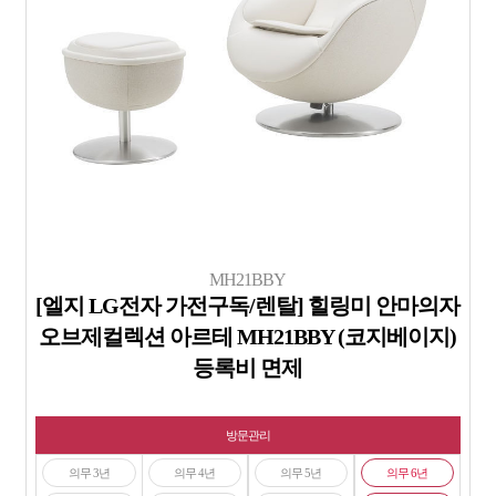
MH21BBY
[엘지 LG전자 가전구독/렌탈] 힐링미 안마의자
오브제컬렉션 아르테 MH21BBY (코지베이지)
등록비 면제
방문관리
의무 3년
의무 4년
의무 5년
의무 6년