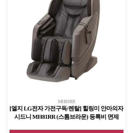
MH81RR
[엘지 LG전자 가전구독/렌탈] 힐링미 안마의자
시드니 MH81RR (스톰브라운) 등록비 면제