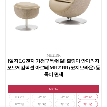
MH21RR
[엘지 LG전자 가전구독/렌탈] 힐링미 안마의자
오브제컬렉션 아르테 MH21RR (코지브라운) 등
록비 면제
방문관리
의무 3년
의무 4년
의무 5년
의무 6년
계약 3년
계약 4년
계약 5년
계약 6년