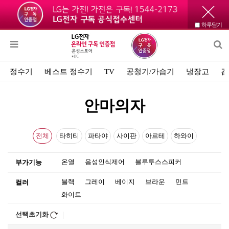
하루닫기
정수기
베스트 정수기
TV
공청기/가습기
냉장고
김
안마의자
전체
타히티
파타야
사이판
아르테
하와이
온열
음성인식제어
블루투스스피커
부가기능
블랙
그레이
베이지
브라운
민트
컬러
화이트
선택초기화