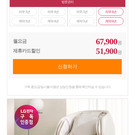
방문관리
의무 3년
의무 4년
의무 5년
의무 6년
계약 3년
계약 4년
계약 5년
계약 6년
67,900
월요금
원
51,900
제휴카드할인
원
구독 총요금/일시불 비용은 상담신청을 통해 확인하실 수 있습니다.