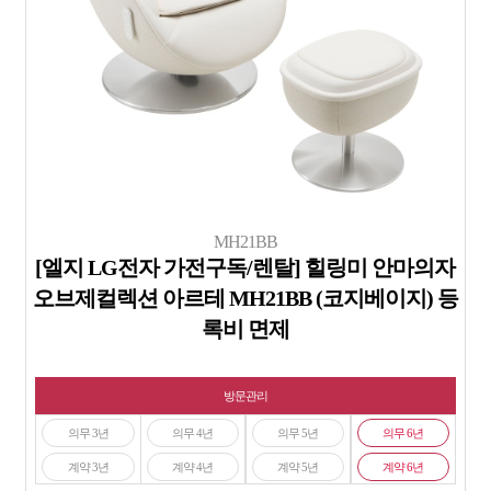
MH21BB
[엘지 LG전자 가전구독/렌탈] 힐링미 안마의자
오브제컬렉션 아르테 MH21BB (코지베이지) 등
록비 면제
방문관리
의무 3년
의무 4년
의무 5년
의무 6년
계약 3년
계약 4년
계약 5년
계약 6년