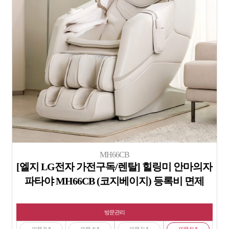
MH66CB
[엘지 LG전자 가전구독/렌탈] 힐링미 안마의자
파타야 MH66CB (코지베이지) 등록비 면제
방문관리