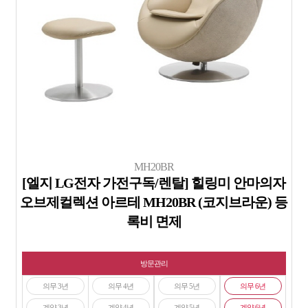
MH20BR
[엘지 LG전자 가전구독/렌탈] 힐링미 안마의자
오브제컬렉션 아르테 MH20BR (코지브라운) 등
록비 면제
방문관리
의무 3년
의무 4년
의무 5년
의무 6년
계약 3년
계약 4년
계약 5년
계약 6년