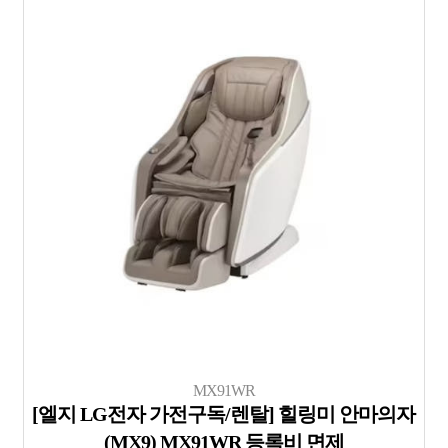
MX91WR
[엘지 LG전자 가전구독/렌탈] 힐링미 안마의자
(MX9) MX91WR 등록비 면제