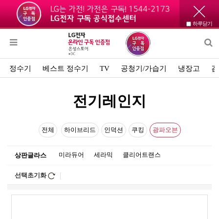
하루닫기
정수기
베스트 정수기
TV
공청기/가습기
냉장고
김
전기레인지
전체
하이브리드
인덕션
쿠킹
광파오븐
미라듀어
세라믹
클리어트랜스
상판글라스
선택초기화