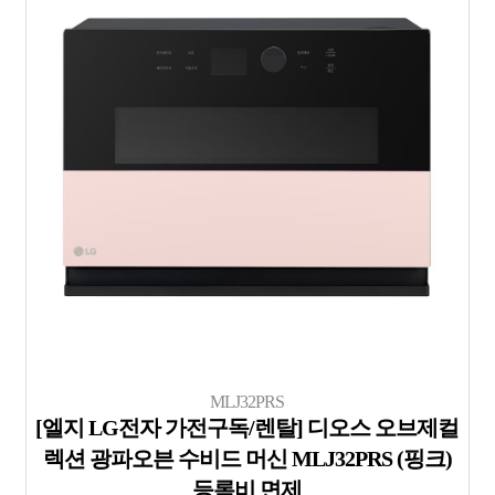
MLJ32PRS
[엘지 LG전자 가전구독/렌탈] 디오스 오브제컬
렉션 광파오븐 수비드 머신 MLJ32PRS (핑크)
등록비 면제