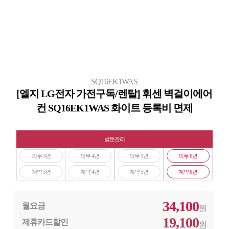
SQ16EK1WAS
[엘지 LG전자 가전구독/렌탈] 휘센 벽걸이에어
컨 SQ16EK1WAS 화이트 등록비 면제
방문관리
의무 3년
의무 4년
의무 5년
의무 6년
계약 3년
계약 4년
계약 5년
계약 6년
34,100
월요금
원
19,100
제휴카드할인
원