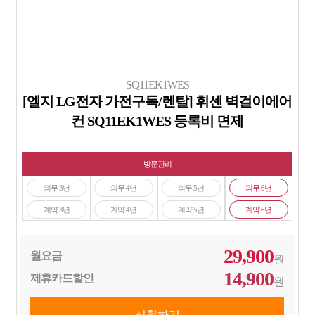
SQ11EK1WES
[엘지 LG전자 가전구독/렌탈] 휘센 벽걸이에어
컨 SQ11EK1WES 등록비 면제
방문관리
의무 3년
의무 4년
의무 5년
의무 6년
계약 3년
계약 4년
계약 5년
계약 6년
29,900
월요금
원
14,900
제휴카드할인
원