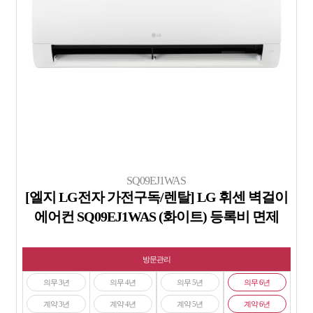
SQ09EJ1WAS
[엘지 LG전자 가전구독/렌탈] LG 휘센 벽걸이
에어컨 SQ09EJ1WAS (화이트) 등록비 면제
방문관리
의무 3년
의무 4년
의무 5년
의무 6년
계약 3년
계약 4년
계약 5년
계약 6년