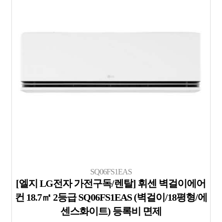
SQ06FS1EAS
[엘지 LG전자 가전구독/렌탈] 휘센 벽걸이에어
컨 18.7㎡ 2등급 SQ06FS1EAS (벽걸이/18평형/에
센스화이트) 등록비 면제