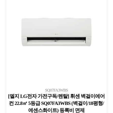
SQ07FA3WBS
[엘지 LG전자 가전구독/렌탈] 휘센 벽걸이에어
컨 22.8㎡ 5등급 SQ07FA3WBS (벽걸이/18평형/
에센스화이트) 등록비 면제