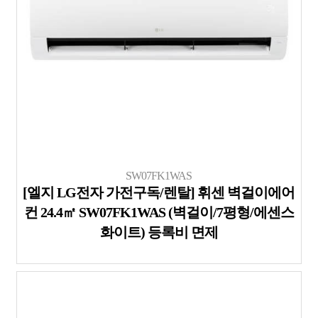
SW07FK1WAS
[엘지 LG전자 가전구독/렌탈] 휘센 벽걸이에어
컨 24.4㎡ SW07FK1WAS (벽걸이/7평형/에센스
화이트) 등록비 면제