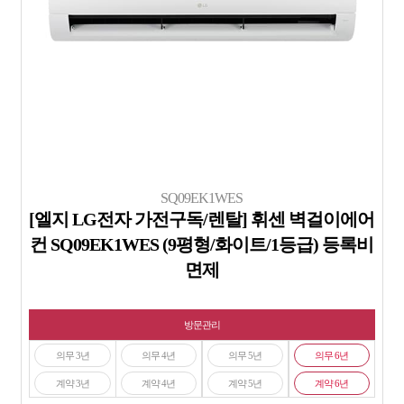
SQ09EK1WES
[엘지 LG전자 가전구독/렌탈] 휘센 벽걸이에어
컨 SQ09EK1WES (9평형/화이트/1등급) 등록비
면제
방문관리
의무 3년
의무 4년
의무 5년
의무 6년
계약 3년
계약 4년
계약 5년
계약 6년