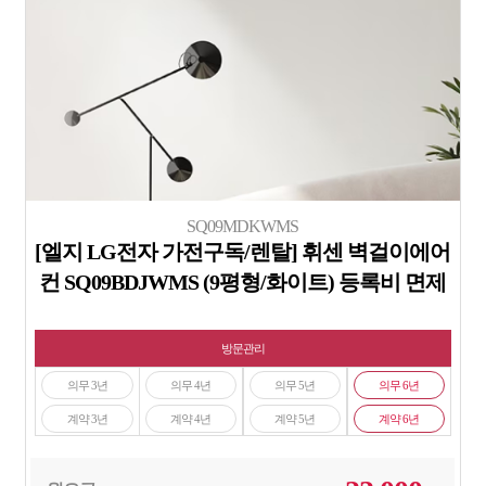
SQ09MDKWMS
[엘지 LG전자 가전구독/렌탈] 휘센 벽걸이에어
컨 SQ09BDJWMS (9평형/화이트) 등록비 면제
방문관리
의무 3년
의무 4년
의무 5년
의무 6년
계약 3년
계약 4년
계약 5년
계약 6년