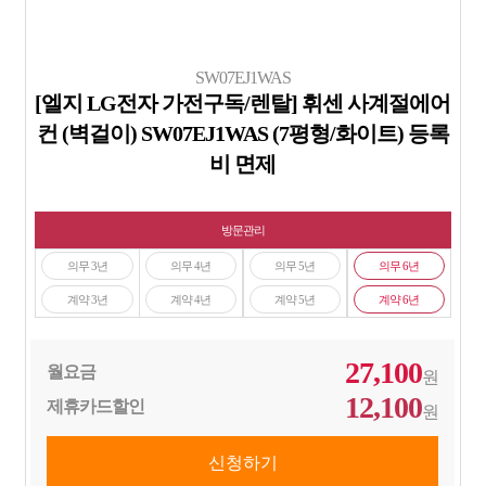
SW07EJ1WAS
[엘지 LG전자 가전구독/렌탈] 휘센 사계절에어
컨 (벽걸이) SW07EJ1WAS (7평형/화이트) 등록
비 면제
방문관리
의무 3년
의무 4년
의무 5년
의무 6년
계약 3년
계약 4년
계약 5년
계약 6년
27,100
월요금
원
12,100
제휴카드할인
원