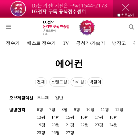
하루닫기
정수기
베스트 정수기
TV
공청기/가습기
냉장고
김
에어컨
전체
스탠드형
2in1형
벽걸이
오브제
일반
오브제컬렉션
6평
7평
8평
9평
10평
11평
12평
냉방면적
13평
14평
15평
16평
17평
18평
19평
20평
21평
22평
23평
24평
25평
26평
27평