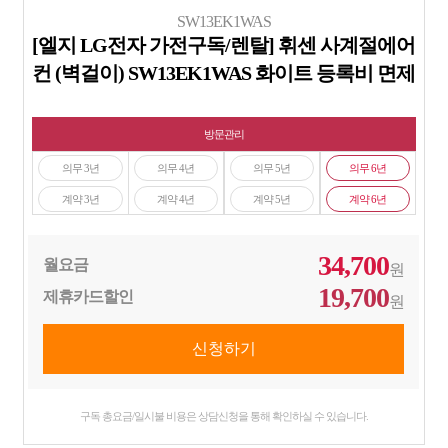
SW13EK1WAS
[엘지 LG전자 가전구독/렌탈] 휘센 사계절에어
컨 (벽걸이) SW13EK1WAS 화이트 등록비 면제
방문관리
의무 3년
의무 4년
의무 5년
의무 6년
계약 3년
계약 4년
계약 5년
계약 6년
34,700
월요금
원
19,700
제휴카드할인
원
구독 총요금/일시불 비용은 상담신청을 통해 확인하실 수 있습니다.