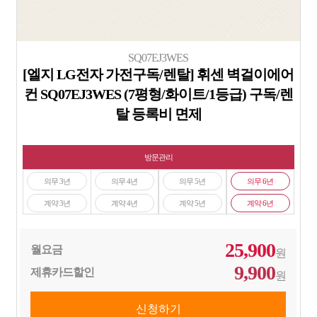
SQ07EJ3WES
[엘지 LG전자 가전구독/렌탈] 휘센 벽걸이에어
컨 SQ07EJ3WES (7평형/화이트/1등급) 구독/렌
탈 등록비 면제
방문관리
의무 3년
의무 4년
의무 5년
의무 6년
계약 3년
계약 4년
계약 5년
계약 6년
25,900
월요금
원
9,900
제휴카드할인
원