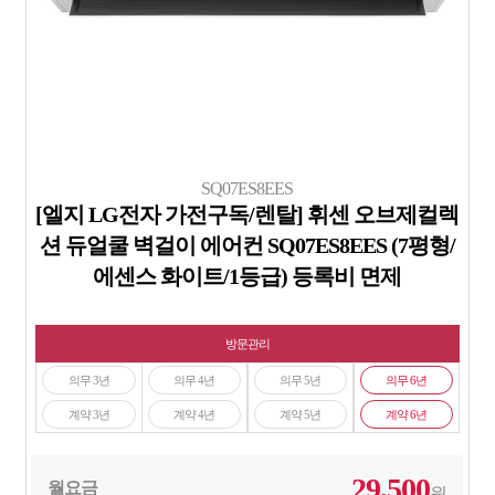
SQ07ES8EES
[엘지 LG전자 가전구독/렌탈] 휘센 오브제컬렉
션 듀얼쿨 벽걸이 에어컨 SQ07ES8EES (7평형/
에센스 화이트/1등급) 등록비 면제
방문관리
의무 3년
의무 4년
의무 5년
의무 6년
계약 3년
계약 4년
계약 5년
계약 6년
29,500
월요금
원