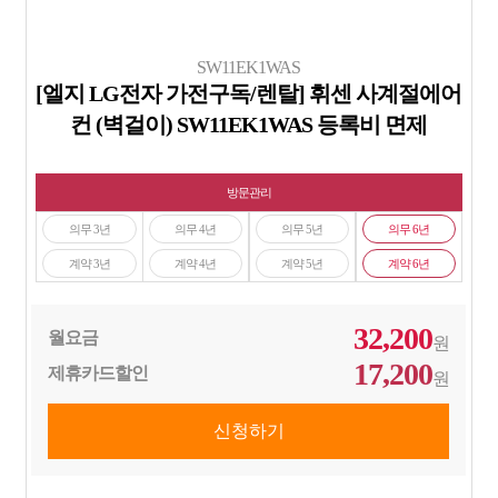
SW11EK1WAS
[엘지 LG전자 가전구독/렌탈] 휘센 사계절에어
컨 (벽걸이) SW11EK1WAS 등록비 면제
방문관리
의무 3년
의무 4년
의무 5년
의무 6년
계약 3년
계약 4년
계약 5년
계약 6년
32,200
월요금
원
17,200
제휴카드할인
원