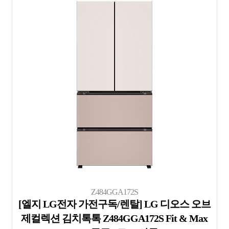
Z484GGA172S
[엘지 LG전자 가전구독/렌탈] LG 디오스 오브
제컬렉션 김치톡톡 Z484GGA172S Fit & Max