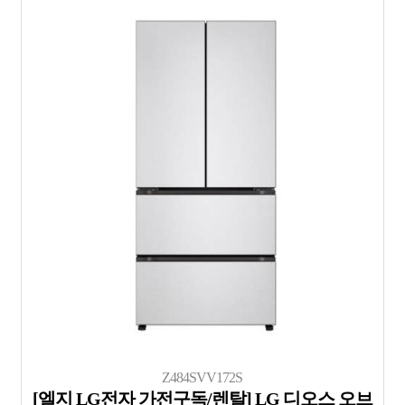
Z484SVV172S
[엘지 LG전자 가전구독/렌탈] LG 디오스 오브