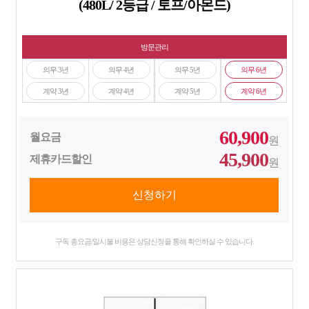
(480L/ 2등급 / 토프/아몬드)
방문관리
의무 3년
의무 4년
의무 5년
의무 6년
계약 3년
계약 4년
계약 5년
계약 6년
60,900
월요금
원
45,900
제휴카드할인
원
구독 총요금/일시불 비용은 상담신청을 통해 확인하실 수 있습니다.