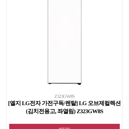
Z323GW8S
[엘지 LG전자 가전구독/렌탈] LG 오브제컬렉션
(김치전용고, 좌열림) Z323GW8S
방문관리