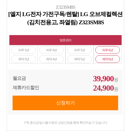
Z323SM8S
[엘지 LG전자 가전구독/렌탈] LG 오브제컬렉션
(김치전용고, 좌열림) Z323SM8S
방문관리
의무 3년
의무 4년
의무 5년
의무 6년
계약 3년
계약 4년
계약 5년
계약 6년
39,900
월요금
원
24,900
제휴카드할인
원
구독 총요금/일시불 비용은 상담신청을 통해 확인하실 수 있습니다.