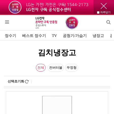
하루닫기
정수기
베스트 정수기
TV
공청기/가습기
냉장고
김
김치냉장고
전체
컨버터블
뚜껑형
선택초기화