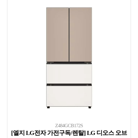
Z484GCB172S
[엘지 LG전자 가전구독/렌탈] LG 디오스 오브