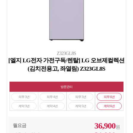
Z323GL8S
[엘지 LG전자 가전구독/렌탈] LG 오브제컬렉션
(김치전용고, 좌열림) Z323GL8S
방문관리
의무 3년
의무 4년
의무 5년
의무 6년
계약 3년
계약 4년
계약 5년
계약 6년
36,900
월요금
원