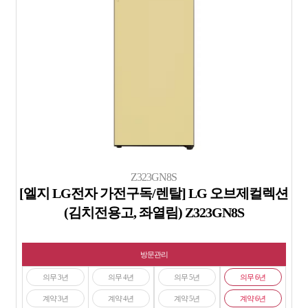
Z323GN8S
[엘지 LG전자 가전구독/렌탈] LG 오브제컬렉션
(김치전용고, 좌열림) Z323GN8S
방문관리
의무 3년
의무 4년
의무 5년
의무 6년
계약 3년
계약 4년
계약 5년
계약 6년