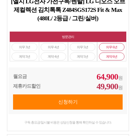
[엘지 LG전자 가전구독/렌탈] LG 디오스 오브
제컬렉션 김치톡톡 Z484SGS172S Fit & Max
(480L/ 2등급 / 그린/실버)
방문관리
의무 3년
의무 4년
의무 5년
의무 6년
계약 3년
계약 4년
계약 5년
계약 6년
64,900
월요금
원
49,900
제휴카드할인
원
구독 총요금/일시불 비용은 상담신청을 통해 확인하실 수 있습니다.