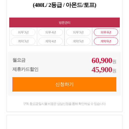
(480L/ 2등급 / 아몬드/토프)
방문관리
의무 3년
의무 4년
의무 5년
의무 6년
계약 3년
계약 4년
계약 5년
계약 6년
60,900
월요금
원
45,900
제휴카드할인
원
구독 총요금/일시불 비용은 상담신청을 통해 확인하실 수 있습니다.