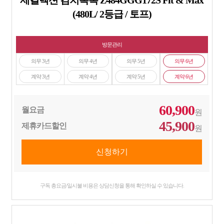
(480L/ 2등급 / 토프)
방문관리
의무 3년
의무 4년
의무 5년
의무 6년
계약 3년
계약 4년
계약 5년
계약 6년
60,900
월요금
원
45,900
제휴카드할인
원
구독 총요금/일시불 비용은 상담신청을 통해 확인하실 수 있습니다.