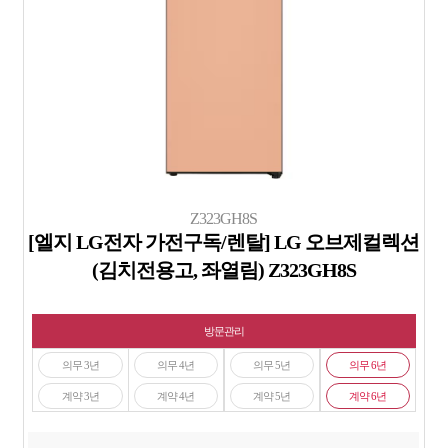
Z323GH8S
[엘지 LG전자 가전구독/렌탈] LG 오브제컬렉션
(김치전용고, 좌열림) Z323GH8S
방문관리
의무 3년
의무 4년
의무 5년
의무 6년
계약 3년
계약 4년
계약 5년
계약 6년