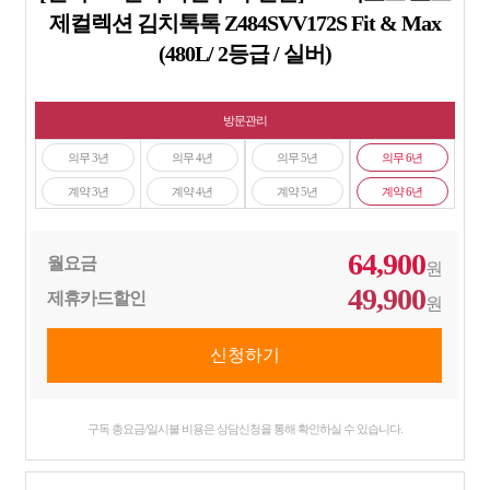
제컬렉션 김치톡톡 Z484SVV172S Fit & Max
(480L/ 2등급 / 실버)
방문관리
의무 3년
의무 4년
의무 5년
의무 6년
계약 3년
계약 4년
계약 5년
계약 6년
64,900
월요금
원
49,900
제휴카드할인
원
구독 총요금/일시불 비용은 상담신청을 통해 확인하실 수 있습니다.