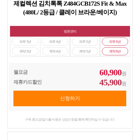
제컬렉션 김치톡톡 Z484GCB172S Fit & Max
(480L/ 2등급 / 클레이 브라운/베이지)
방문관리
의무 3년
의무 4년
의무 5년
의무 6년
계약 3년
계약 4년
계약 5년
계약 6년
60,900
월요금
원
45,900
제휴카드할인
원
구독 총요금/일시불 비용은 상담신청을 통해 확인하실 수 있습니다.