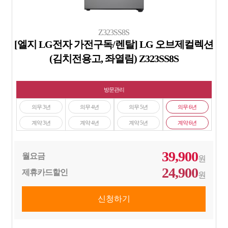
Z323SS8S
[엘지 LG전자 가전구독/렌탈] LG 오브제컬렉션
(김치전용고, 좌열림) Z323SS8S
방문관리
의무 3년
의무 4년
의무 5년
의무 6년
계약 3년
계약 4년
계약 5년
계약 6년
39,900
월요금
원
24,900
제휴카드할인
원