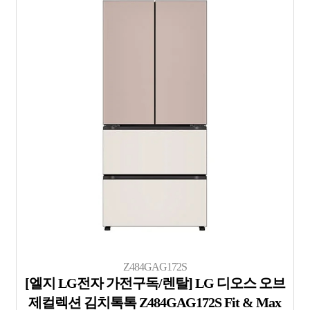
Z484GAG172S
[엘지 LG전자 가전구독/렌탈] LG 디오스 오브
제컬렉션 김치톡톡 Z484GAG172S Fit & Max