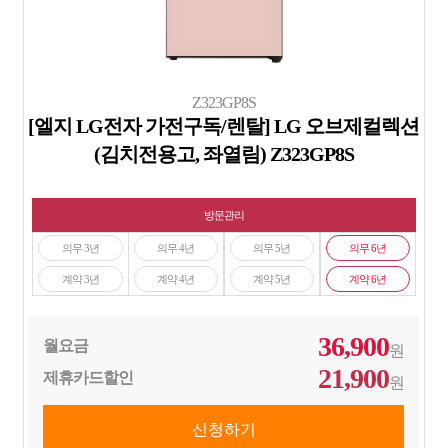
Z323GP8S
[엘지 LG전자 가전구독/렌탈] LG 오브제컬렉션
(김치전용고, 좌열림) Z323GP8S
방문관리
의무 3년
의무 4년
의무 5년
의무 6년
계약 3년
계약 4년
계약 5년
계약 6년
36,900
월요금
원
21,900
제휴카드할인
원