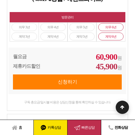
방문관리
의무 3년
의무 4년
의무 5년
의무 6년
계약 3년
계약 4년
계약 5년
계약 6년
60,900
월요금
원
45,900
제휴카드할인
원
구독 총요금/일시불 비용은 상담신청을 통해 확인하실 수 있습니다.
홈
카톡상담
빠른상담
전화상담