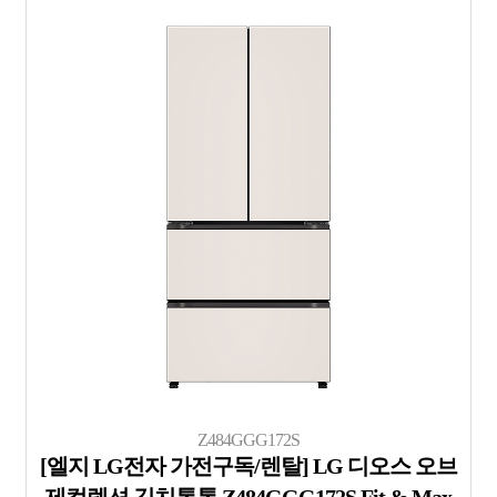
Z484GGG172S
[엘지 LG전자 가전구독/렌탈] LG 디오스 오브
제컬렉션 김치톡톡 Z484GGG172S Fit & Max