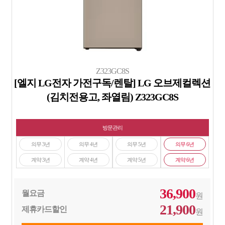
Z323GC8S
[엘지 LG전자 가전구독/렌탈] LG 오브제컬렉션
(김치전용고, 좌열림) Z323GC8S
방문관리
의무 3년
의무 4년
의무 5년
의무 6년
계약 3년
계약 4년
계약 5년
계약 6년
36,900
월요금
원
21,900
제휴카드할인
원