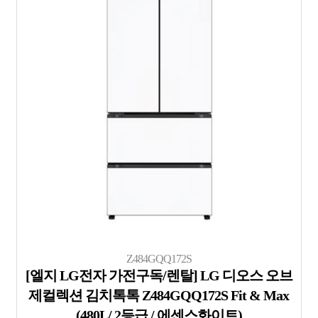
Z484GQQ172S
[엘지 LG전자 가전구독/렌탈] LG 디오스 오브
제컬렉션 김치톡톡 Z484GQQ172S Fit & Max
(480L/ 2등급 / 에센스화이트)