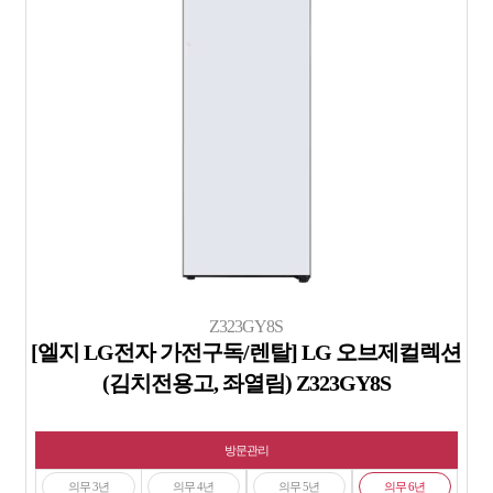
Z323GY8S
[엘지 LG전자 가전구독/렌탈] LG 오브제컬렉션
(김치전용고, 좌열림) Z323GY8S
방문관리
의무 3년
의무 4년
의무 5년
의무 6년