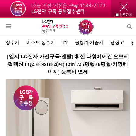
하루닫기
정수기
베스트 정수기
TV
공청기/가습기
냉장고
김
[엘지 LG전자 가전구독/렌탈] 휘센 타워에어컨 오브제
컬렉션 FQ25EN9BE2(M) (2in1/25평형+6평형/카밍베
이지) 등록비 면제