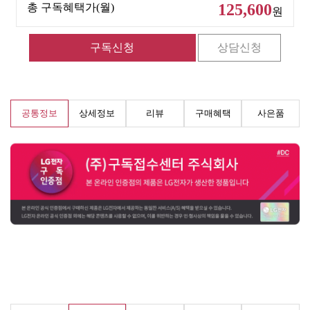
125,600
총 구독혜택가(월)
원
공통정보
상세정보
리뷰
구매혜택
사은품