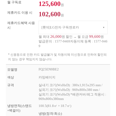
125,600
월 구독료
원
102,600
제휴카드 이용 시
원
제휴카드혜택 사용
[롯데]LG전자 구독엔로카
시
26,000
99,600
월 최대
원 할인 → 월 요금
원
발급문의 :
1577-9469
자동이체 등록 :
1577-946
9
* 신용등으로 인한 카드 발급불가 및 자동이체 미신청으로 인하여 할인되
지 않는 경우 책임지지 않습니다.
FQ25EN9BE2
모델명
색상
카밍베이지
규격
실내기 크기(WxHxD) : 380x1,915x295 mm /
실외기 크기(WxHxD) : 969x800x380 mm /
실외기 크기(WxHxD) *배관커버/레그 적용시 :
969x800x380mm
냉방면적(스탠드
100.5(81.8㎡ + 18.7㎡)
+벽걸이)
냉방(정격/최소)