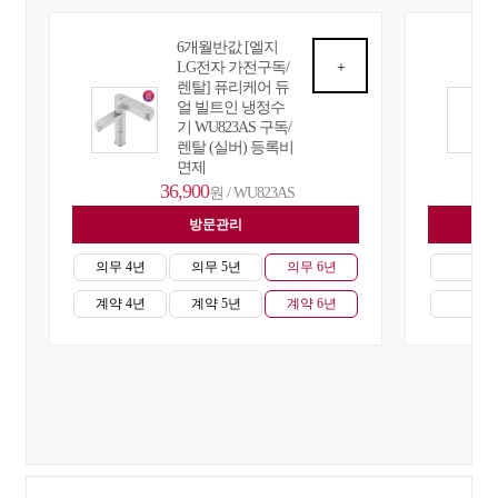
6개월반값 [엘지
LG전자 가전구독/
+
렌탈] 퓨리케어 듀
얼 빌트인 냉정수
기 WU823AS 구독/
렌탈 (실버) 등록비
면제
36,900
원 / WU823AS
방문관리
자
의무 4년
의무 5년
의무 6년
의무
계약 4년
계약 5년
계약 6년
계약