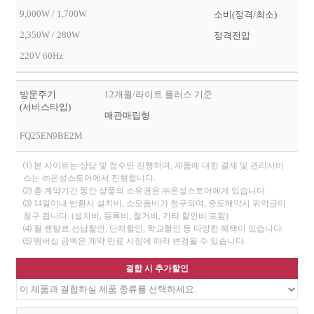
9,000W / 1,700W
소비(정격/최소)
2,350W / 280W
정격전압
220V 60Hz
방문주기
12개월/라이트 플러스 기준
(서비스타입)
매관매립형
FQ25EN9BE2M
⑴ 본 사이트는 상담 및 접수만 진행하며, 제품에 대한 결제 및 관리서비
스는 ㈜온성스토어에서 진행합니다.
⑵ 총 계약기간 동안 상품의 소유권은 ㈜온성스토어에게 있습니다.
⑶ 14일이내 반환시 설치비, 소모품비가 청구되며, 중도해약시 위약금이
청구 됩니다. (설치비, 등록비, 철거비, 기타 할인비 포함)
⑷ 월 렌탈료 선납할인, 단체할인, 학교할인 등 다양한 혜택이 있습니다.
⑸ 맴버십 금액은 계약 만료 시점에 따라 변경될 수 있습니다.
결합 시 추가할인