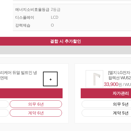
에너지소비효율등급
2등급
디스플레이
LCD
강력제습
O
결합 시 추가할인
퓨리케어 듀얼 빌트인 냉
[엘지 LG전
 면제
컬렉션 WU52
+
33,900
원 / W
자가관리
의무 6년
의무 5년
계약 6년
계약 5년