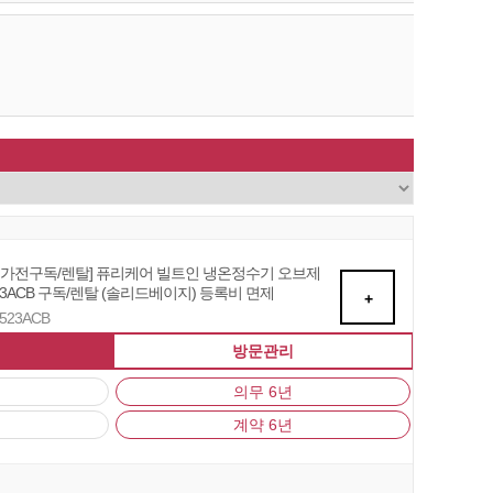
자 가전구독/렌탈] 퓨리케어 빌트인 냉온정수기 오브제
3ACB 구독/렌탈 (솔리드베이지) 등록비 면제
+
U523ACB
방문관리
의무 6년
계약 6년