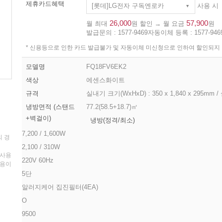
제휴카드혜택
[롯데]LG전자 구독엔로카
사용 시
26,000
57,900
월 최대
원 할인 → 월 요금
원
발급문의 :
1577-9469
자동이체 등록 :
1577-946
* 신용등으로 인한 카드 발급불가 및 자동이체 미신청으로 인하여 할인되지
모델명
FQ18FV6EK2
색상
에센스화이트
규격
실내기 크기(WxHxD) : 350 x 1,840 x 295mm 
냉방면적 (스탠드
77.2(58.5+18.7)㎡
+벽걸이)
냉방(정격/최소)
7,200 / 1,600W
의 경
2,100 / 310W
 사용
220V 60Hz
비용이
5단
알러지케어 집진필터(4EA)
O
9500