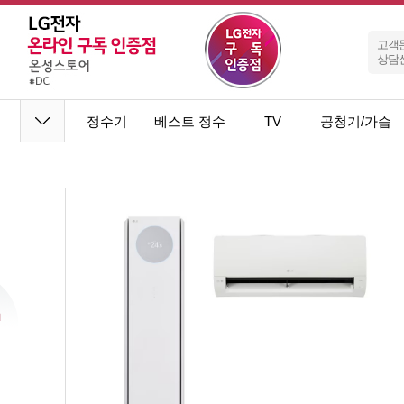
고객
상담
정수기
베스트 정수
TV
공청기/가습
기
기