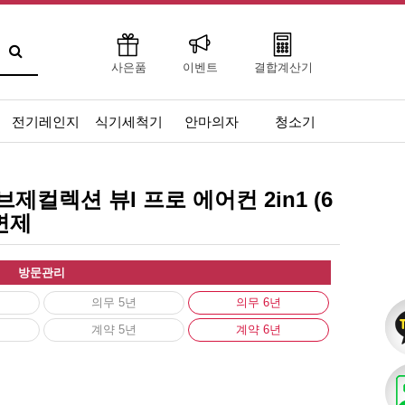
사은품
이벤트
결합계산기
전기레인지
식기세척기
안마의자
청소기
제컬렉션 뷰I 프로 에어컨 2in1 (6
 면제
방문관리
의무 5년
의무 6년
계약 5년
계약 6년