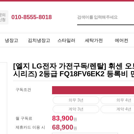
문의
010-8555-8018
신청
냉장고
김치냉장고
스타일러
세탁가전
에어컨
[엘지 LG전자 가전구독/렌탈] 휘센 오브
시리즈) 2등급 FQ18FV6EK2 등록비
구독조건
의무 3년
의무 4년
계약 3년
계약 4년
83,900
월 구독료
원
68,900
제휴카드 이용 시
원