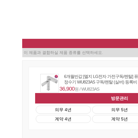
6개월반값 [엘지 LG전자 가전구독/렌탈] 
정수기 WU823AS 구독/렌탈 (실버) 등록비
36,900
원 / WU823AS
방문관리
의무 4년
의무 5년
계약 4년
계약 5년