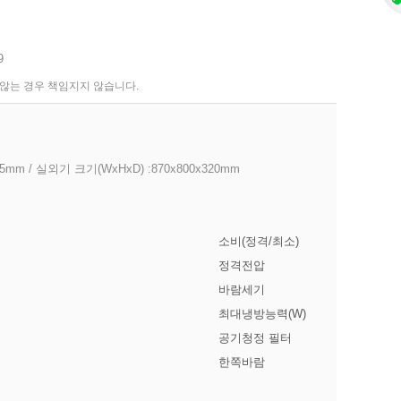
9
 않는 경우 책임지지 않습니다.
95mm / 실외기 크기(WxHxD) :870x800x320mm
소비(정격/최소)
정격전압
바람세기
최대냉방능력(W)
공기청정 필터
한쪽바람