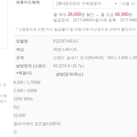
제휴카드혜택
[롯데]LG전자 구독엔로카
사용 시
26,000
66,900
월 최대
원 할인 → 월 요금
원
발급문의 :
1577-9469
자동이체 등록 :
1577-946
* 신용등으로 인한 카드 발급불가 및 자동이체 미신청으로 인하여 할인되지
모델명
FQ22FV6EA2
색상
에센스화이트
규격
스탠드 실내기 크기(WxHxD) : 350 x 1,840 x 2
냉방면적 (스탠드
93.2(74.5+18.7)㎡
+벽걸이)
냉방(정격/최소)
8,200 / 1,700W
의 경
2,400 / 310W
 사용
220V 60Hz
비용이
5단
10,500
알러지케어 집진필터(4EA)
O