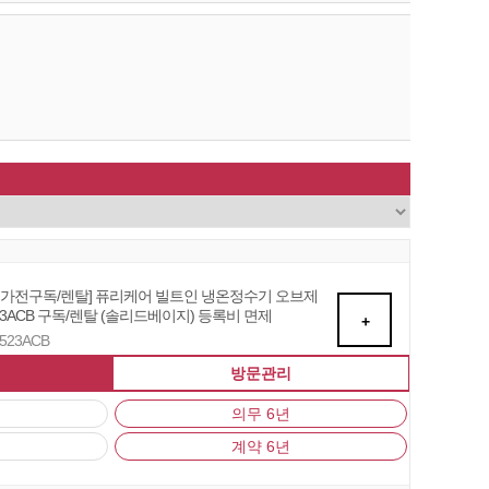
자 가전구독/렌탈] 퓨리케어 빌트인 냉온정수기 오브제
3ACB 구독/렌탈 (솔리드베이지) 등록비 면제
+
U523ACB
방문관리
의무 6년
계약 6년