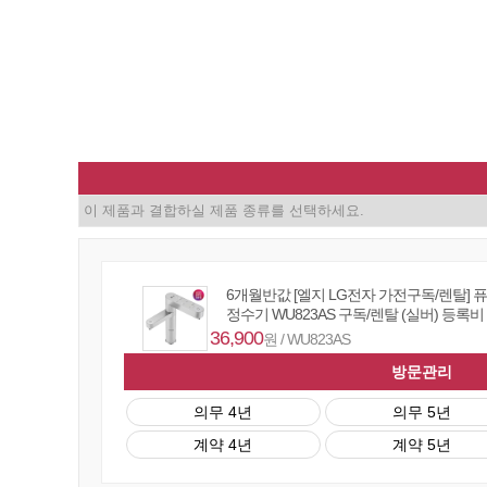
6개월반값 [엘지 LG전자 가전구독/렌탈] 
정수기 WU823AS 구독/렌탈 (실버) 등록비
36,900
원 / WU823AS
방문관리
의무 4년
의무 5년
계약 4년
계약 5년