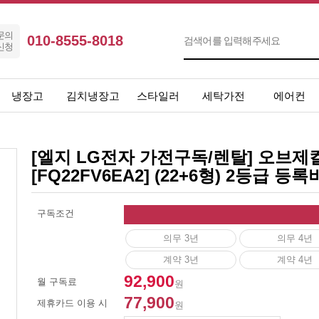
문의
010-8555-8018
신청
냉장고
김치냉장고
스타일러
세탁가전
에어컨
[엘지 LG전자 가전구독/렌탈] 오브제컬
[FQ22FV6EA2] (22+6형) 2등급 등
구독조건
의무 3년
의무 4년
계약 3년
계약 4년
92,900
월 구독료
원
77,900
제휴카드 이용 시
원