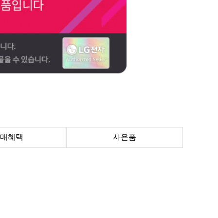
매혜택
사은품