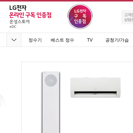
고객
상담
정수기
베스트 정수
TV
공청기/가습
기
기