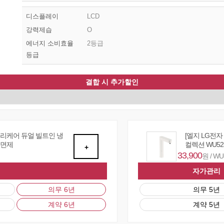
디스플레이
LCD
강력제습
O
에너지 소비효율
2등급
등급
결합 시 추가할인
퓨리케어 듀얼 빌트인 냉
[엘지 LG전
 면제
컬렉션 WU52
+
33,900
원 / W
자가관리
의무 6년
의무 5년
계약 6년
계약 5년