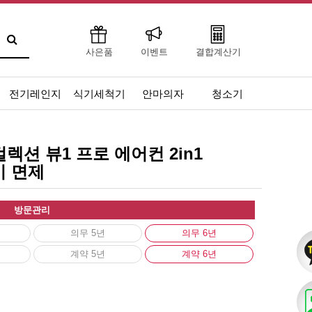
사은품
이벤트
결합계산기
전기레인지
식기세척기
안마의자
청소기
렉션 뷰1 프로 에어컨 2in1
록비 면제
방문관리
의무 5년
의무 6년
계약 5년
계약 6년